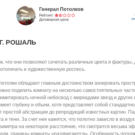
Генерал Потолков
Рейтинг:
Договорная цена
 Г. РОШАЛЬ
, что они позволяют сочетать различные цвета и фактуры,
фотопечать и художественную роспись.
отолки обладают главным достоинством зонировать простр
жно поделить комнату на несколько самостоятельных часте
т имитировать ночной небосвод с мириадами звезд и други
меет глубину и объем, хотя представляет собой стандартно
от простой абстракции до репродукций известных картин. 
а и тени. За счет нее кажется, что полотно зависло в возду
ериметра на некоторое расстояние, что смотрится весьма э
ади, границы комнаты «раздвигаются». Особенность потолк