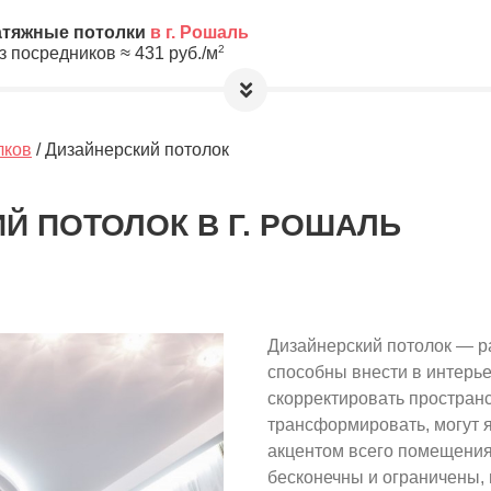
атяжные потолки
в г. Рошаль
2
з посредников ≈
431
руб./м
етры, а мы предложим Вам
лучшую цену
ь!
лков
/ Дизайнерский потолок
а обработку и хранение Ваших
лную анонимность до выбора
Й ПОТОЛОК В Г. РОШАЛЬ
10
≈
4310
2
м
руб.
Дизайнерский потолок — р
ировочная площадь Вашего потолка
способны внести в интерье
скорректировать пространс
трансформировать, могут я
акцентом всего помещения
бесконечны и ограничены, 