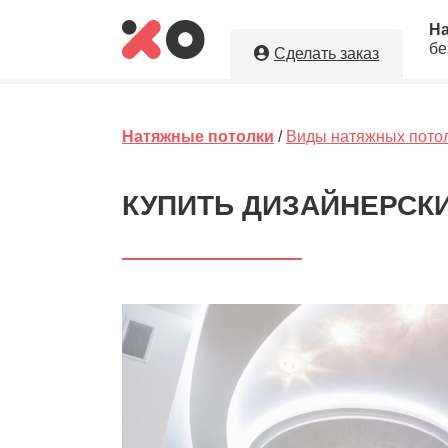
Н
бе
Сделать заказ
Укажите необходимые парам
натяжные потолки в г. Рошал
Натяжные потолки
/
Виды натяжных пото
Оставляя заявку, Вы даете разрешение н
персональных данных. Вы сохраните по
КУПИТЬ ДИЗАЙНЕРСКИ
исполнителя.
5
Ориент