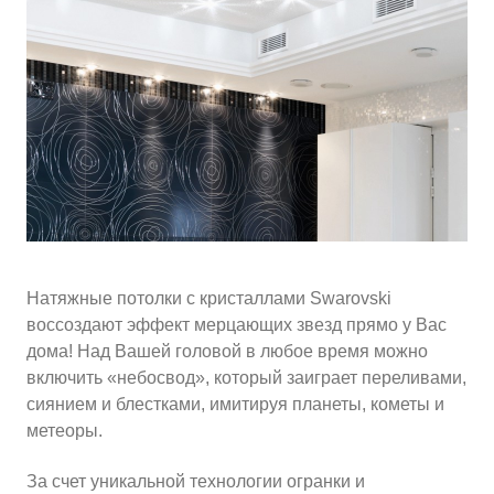
10
≈
4310
2
м
руб.
5
99
Ориентировочная площадь Вашего потолка
Подобрать исполнителя
Натяжные потолки с кристаллами Swarovski
воссоздают эффект мерцающих звезд прямо у Вас
дома! Над Вашей головой в любое время можно
включить «небосвод», который заиграет переливами,
сиянием и блестками, имитируя планеты, кометы и
метеоры.
За счет уникальной технологии огранки и