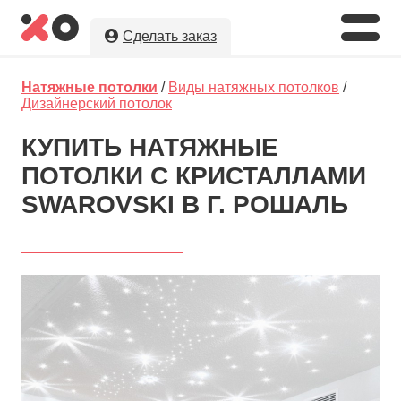
Сделать заказ
Укажите необходимые параметры, а
Натяжные потолки
/
Виды натяжных потолков
/
мы предложим Вам
лучшую цену
на
Дизайнерский потолок
натяжные потолки в г. Рошаль!
КУПИТЬ НАТЯЖНЫЕ
Оставляя заявку, Вы даете разрешение на
ПОТОЛКИ С КРИСТАЛЛАМИ
обработку и хранение Ваших персональных данных.
Вы сохраните полную анонимность до выбора
SWAROVSKI В Г. РОШАЛЬ
исполнителя.