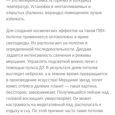
— это непереносимость горячих и холодных
температур. Установки в неотапливаемых и
открытых (балконы, веранды) помещениях лучше
избежать.
Для создания космических эффектов на таком ПВХ-
полотне применяется оптоволокно и яркие
светодиоды. Их располагают на полотне в
определенной последовательности. Диодам
задается интенсивность свечения и режимы
мерцания. Управлять подсветкой можно легко с
помощью пульта ДУ. В результате днем потолок
выглядит неброско, а в темное время превращается
в произведение искусства! Мерцание звезд, полет
комет, отблеск далеких планет — такая картина,
бесспорно, завораживает. Получившийся пейзаж над
головой восхищает, умиротворяет. Он может
настраивать на медитативный лад, располагать к
отдыху и сну. По этой причине часто такие потолки