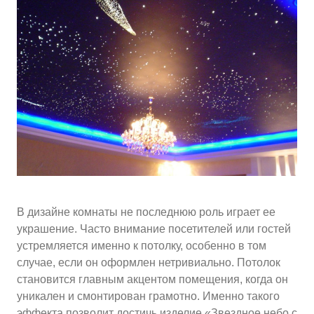
10
≈
4310
2
м
руб.
5
99
Ориентировочная площадь Вашего потолка
Подобрать исполнителя
В дизайне комнаты не последнюю роль играет ее
украшение. Часто внимание посетителей или гостей
устремляется именно к потолку, особенно в том
случае, если он оформлен нетривиально. Потолок
становится главным акцентом помещения, когда он
уникален и смонтирован грамотно. Именно такого
эффекта позволит достичь изделие «Звездное небо с