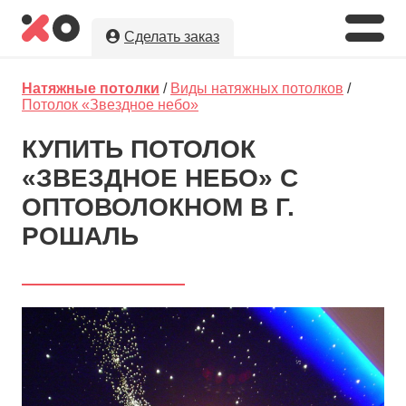
Сделать заказ
Укажите необходимые параметры, а
Натяжные потолки
/
Виды натяжных потолков
/
мы предложим Вам
лучшую цену
на
Потолок «Звездное небо»
натяжные потолки в г. Рошаль!
КУПИТЬ ПОТОЛОК
Оставляя заявку, Вы даете разрешение на
«ЗВЕЗДНОЕ НЕБО» С
обработку и хранение Ваших персональных данных.
Вы сохраните полную анонимность до выбора
ОПТОВОЛОКНОМ В Г.
исполнителя.
РОШАЛЬ