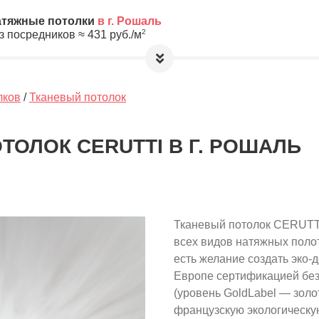
атяжные потолки
в г. Рошаль
2
з посредников ≈
431
руб./м
етры, а мы предложим Вам
лучшую цену
ь!
лков
/
Тканевый потолок
а обработку и хранение Ваших
лную анонимность до выбора
ТОЛОК CERUTTI В Г. РОШАЛЬ
10
≈
4310
2
м
руб.
Тканевый потолок CERUTTI
ировочная площадь Вашего потолка
всех видов натяжных полот
есть желание создать эко-
Европе сертификацией без
(уровень GoldLabel — золо
французскую экологическую