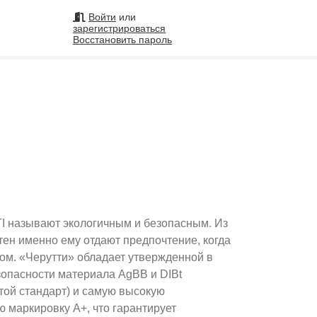
Войти
или
зарегистрироваться
Восстановить пароль
на
Подобрать исполнителя
99
 называют экологичным и безопасным. Из
ен именно ему отдают предпочтение, когда
дом. «Черутти» обладает утвержденной в
опасности материала AgBB и DIBt
той стандарт) и самую высокую
 маркировку А+, что гарантирует