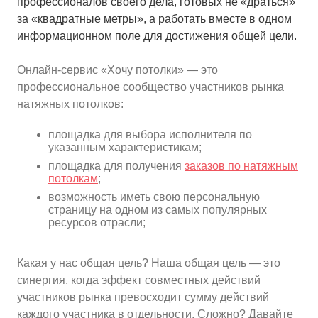
профессионалов своего дела, готовых не «драться»
за «квадратные метры», а работать вместе в одном
10
≈
4310
2
м
руб.
информационном поле для достижения общей цели.
5
99
Ориентировочная площадь Вашего потолка
Онлайн-сервис «Хочу потолки» — это
профессиональное сообщество участников рынка
Подобрать исполнителя
натяжных потолков:
площадка для выбора исполнителя по
указанным характеристикам;
площадка для получения
заказов по натяжным
потолкам
;
возможность иметь свою персональную
страницу на одном из самых популярных
ресурсов отрасли;
Какая у нас общая цель? Наша общая цель — это
синергия, когда эффект совместных действий
участников рынка превосходит сумму действий
каждого участника в отдельности. Сложно? Давайте